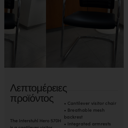
Λεπτομέρειες
προϊόντος
• Cantilever visitor chair
• Breathable mesh
backrest
The Interstuhl Hero 570H
• Integrated armrests
is a cantilever visitor