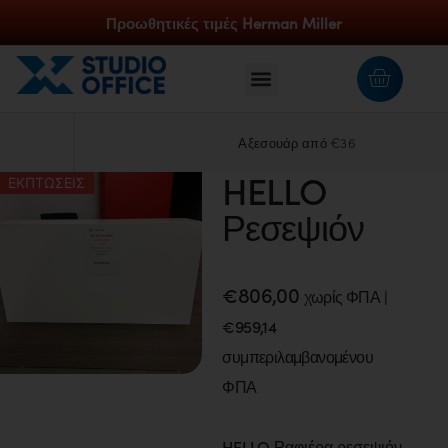
Προωθητικές τιμές Herman Miller
Αξεσουάρ από €36
HELLO
ΕΚΠΤΩΣΕΙΣ
Ρεσεψιόν
€
806,00
χωρίς ΦΠΑ |
€
959,14
συμπεριλαμβανομένου
ΦΠΑ
HELLO Ραφιέρα ρεσεψιόν