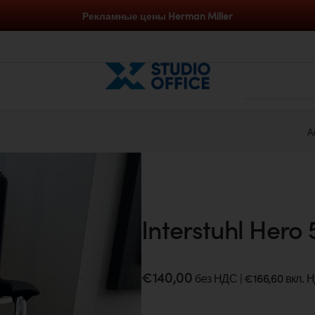
Рекламные цены Herman Miller
Аксессуары по цене от
Interstuhl Hero 
€
140,00
без НДС |
€
166,60
вкл. 