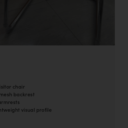
isitor chair
 mesh backrest
armrests
htweight visual profile