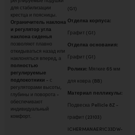
для стабилизации
(G1)
крестца и поясницы.
Отделка корпуса:
Ограничитель наклона
и регулятор угла
Графит (G1)
наклона сиденья
позволяют плавно
Отделка основания:
откидываться назад или
Графит (G1)
наклоняться вперед, а
полностью
Ролики:
Мягкие 65 мм
регулируемые
подлокотники
- с
для ковра (BB)
регуляторами высоты,
Материал пелликулы:
глубины и поворота -
обеспечивают
Подвеска Pellicle 8Z -
индивидуальный
комфорт.
графит (23103)
ICHERMANAER1C33DW-