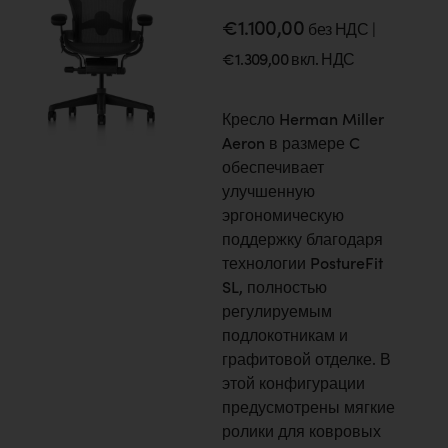
€
1.100,00
без НДС |
€
1.309,00
вкл. НДС
Кресло Herman Miller
Aeron в размере C
обеспечивает
улучшенную
эргономическую
поддержку благодаря
технологии PostureFit
SL, полностью
регулируемым
подлокотникам и
графитовой отделке. В
этой конфигурации
предусмотрены мягкие
ролики для ковровых