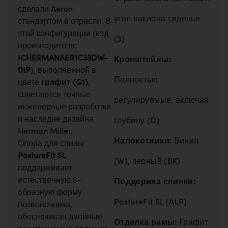
сделали Aeron
угол наклона сиденья
стандартом в отрасли. В
этой конфигурации (код
(3)
производителя:
ICHERMANAER1C33DW-
Кронштейны:
01P
), выполненной в
Полностью
цвете
графит (G1)
,
сочетаются точные
регулируемые, включая
инженерные разработки
и наследие дизайна
глубину (D)
Herman Miller.
Налокотники:
Винил
Опора для спины
PostureFit SL
(W), черный (BK)
поддерживает
естественную S-
Поддержка спинки:
образную форму
PostureFit SL (ALP)
позвоночника,
обеспечивая двойные
Отделка рамы:
Графит
регулируемые подушки