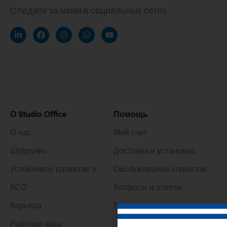
Следите за нами в социальных сетях
О Studio Office
Помощь
О нас
Мой счет
Шоурумы
Доставка и установка
Устойчивое развитие и
Обслуживание клиентов
КСО
Вопросы и ответы
Карьера
Возврат и возврат
Рабочие часы